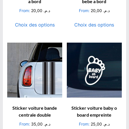
a bord
bebe a bord
From:
20,00
د.م.
From:
20,00
د.م.
Choix des options
Choix des options
Sticker voiture bande
Sticker voiture baby o
centrale double
board empreinte
From:
35,00
د.م.
From:
25,00
د.م.