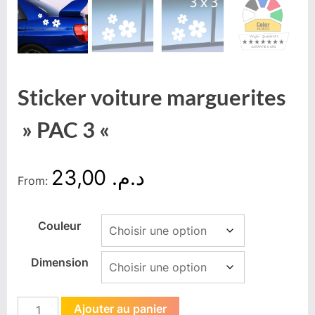
Sticker voiture marguerites
» PAC 3 «
23,00
د.م.
From:
Couleur
Dimension
Ajouter au panier